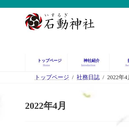
コ
ナ
ン
ビ
テ
ゲ
ン
ー
ツ
シ
へ
ョ
ス
ン
キ
に
ッ
移
トップページ
神社紹介
プ
動
Home
Introduction
Awa
トップページ
社務日誌
2022年
2022年4月