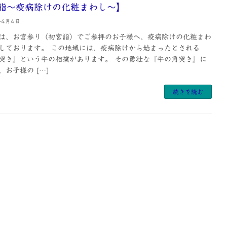
詣〜疫病除けの化粧まわし〜】
年4月4日
は、お宮参り（初宮詣）でご参拝のお子様へ、疫病除けの化粧まわ
しております。 この地域には、疫病除けから始まったとされる
突き』という牛の相撲があります。 その勇壮な『牛の角突き』に
、お子様の […]
続きを読む