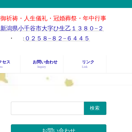
御祈祷・人生儀礼・冠婚葬祭・年中行事
新潟県小千谷市大字ひ生乙１３８０−２
･
:
０２５８−８２−６４４５
クセス
お問い合わせ
リンク
ss
Inquiry
Link
検
索:
お問い合わせ