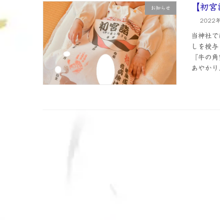
【初宮
お知らせ
2022
当神社で
しを授与
『牛の角
あやかり