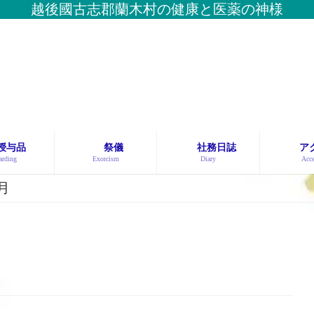
越後國古志郡蘭木村の健康と医薬の神様
授与品
祭儀
社務日誌
ア
rding
Exorcism
Diary
Acce
4月