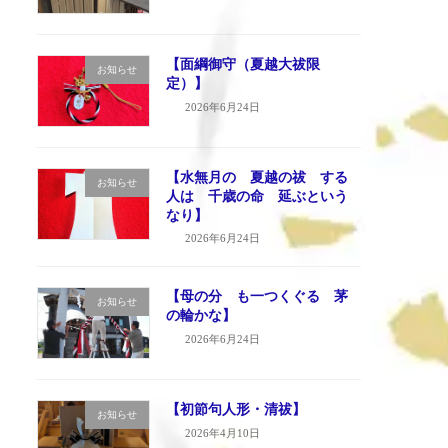
【面綱御守（夏越大祓限
お知らせ
定）】
2026年6月24日
【水無月の 夏越の祓 する
お知らせ
人は 千歳の命 延ぶという
なり】
2026年6月24日
【母の分 も一つくぐる 茅
お知らせ
の輪かな】
2026年6月24日
【初節句人形・清祓】
お知らせ
2026年4月10日