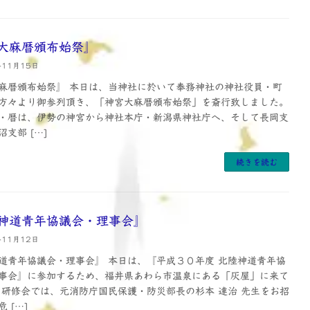
大麻暦頒布始祭』
年11月15日
麻暦頒布始祭』 本日は、当神社に於いて奉務神社の神社役員・町
方々より御参列頂き、「神宮大麻暦頒布始祭」を斎行致しました。
・暦は、伊勢の神宮から神社本庁・新潟県神社庁へ、そして長岡支
支部 […]
続きを読む
神道青年協議会・理事会』
年11月12日
道青年協議会・理事会』 本日は、『平成３０年度 北陸神道青年協
事会』に参加するため、福井県あわら市温泉にある「灰屋」に来て
 研修会では、元消防庁国民保護・防災部長の杉本 達治 先生をお招
 […]