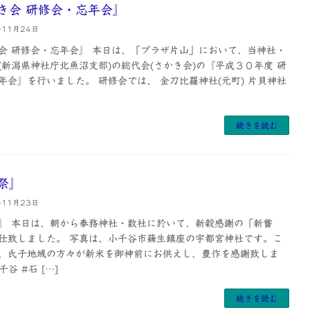
き会 研修会・忘年会』
年11月24日
会 研修会・忘年会』 本日は、「プラザ片山」において、当神社・
(新潟県神社庁北魚沼支部)の総代会(さかき会)の『平成３０年度 研
年会』を行いました。 研修会では、 金刀比羅神社(元町) 片貝神社
続きを読む
祭』
年11月23日
』 本日は、朝から奉務神社・数社に於いて、新穀感謝の「新嘗
仕致しました。 写真は、小千谷市薭生鎮座の宇都宮神社です。こ
、氏子地域の方々が新米を御神前にお供えし、豊作を感謝致しま
千谷 #石 […]
続きを読む