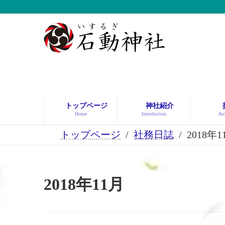
コ
ナ
ン
ビ
テ
ゲ
ン
ー
ツ
シ
へ
ョ
ス
ン
キ
に
ッ
移
トップページ
神社紹介
プ
動
Home
Introduction
Awa
トップページ
社務日誌
2018年1
2018年11月