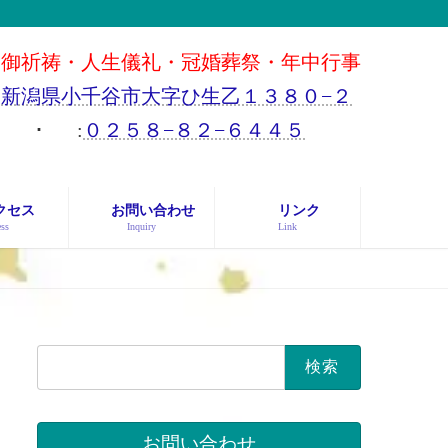
御祈祷・人生儀礼・冠婚葬祭・年中行事
新潟県小千谷市大字ひ生乙１３８０−２
･
:
０２５８−８２−６４４５
クセス
お問い合わせ
リンク
ss
Inquiry
Link
検
索:
お問い合わせ