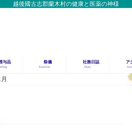
越後國古志郡蘭木村の健康と医薬の神様
授与品
祭儀
社務日誌
ア
rding
Exorcism
Diary
Acce
1月