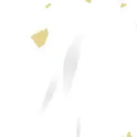
稿
の
ペ
ー
ジ
送
り