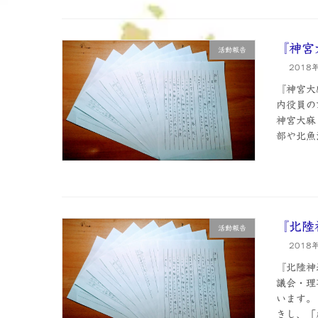
『神宮
活動報告
2018
『神宮大
内役員の
神宮大麻
部や北魚沼
『北陸
活動報告
2018
『北陸神
議会・理
います。
きし、「危