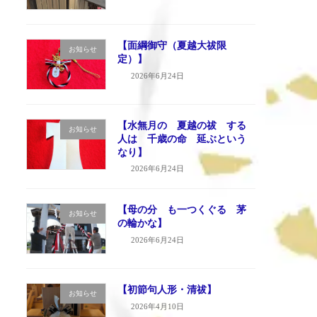
【面綱御守（夏越大祓限
お知らせ
定）】
2026年6月24日
【水無月の 夏越の祓 する
お知らせ
人は 千歳の命 延ぶという
なり】
2026年6月24日
【母の分 も一つくぐる 茅
お知らせ
の輪かな】
2026年6月24日
【初節句人形・清祓】
お知らせ
2026年4月10日