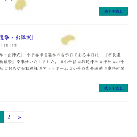
続きを読む
選挙・出陣式』
年11月11日
挙・出陣式』 小千谷市長選挙の告示日である本日は、『市長選
祈願祭』を奉仕いたしました。 #小千谷 #石動神社 #神社 #小千
社 #おぢや石動神社 #アットホーム #小千谷市長選挙 #事務所開
続きを読む
2
»
固
固
定
定
ペ
ペ