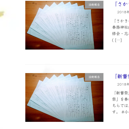
『さか
活動報告
2018
『さかき
奉務神社
修会・忘
( […]
『新嘗
活動報告
2018
『新嘗祭
祭」を奉
ちらでは
す。 #小