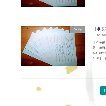
『市長
活動報告
2018
『市長選
挙・必勝
谷石動神
き # […]
1
投