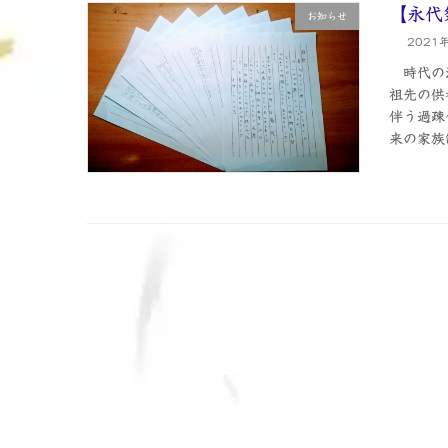
【永代
お知らせ
2021
時代の流
祖先の供
伴う過疎
来の家族制