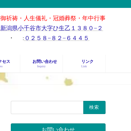
御祈祷・人生儀礼・冠婚葬祭・年中行事
新潟県小千谷市大字ひ生乙１３８０−２
･
:
０２５８−８２−６４４５
クセス
お問い合わせ
リンク
ss
Inquiry
Link
検
索:
お問い合わせ