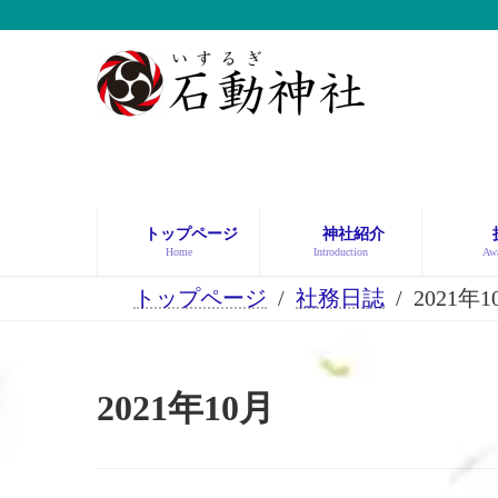
コ
ナ
ン
ビ
テ
ゲ
ン
ー
ツ
シ
へ
ョ
ス
ン
キ
に
ッ
移
トップページ
神社紹介
プ
動
Home
Introduction
Awa
トップページ
社務日誌
2021年1
2021年10月