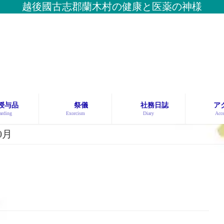
越後國古志郡蘭木村の健康と医薬の神様
授与品
祭儀
社務日誌
ア
rding
Exorcism
Diary
Acce
0月