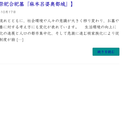
祭祀合祀墓『麻本呂婆奥都城』】
年10月17日
れとともに、社会環境や人々の意識が大きく移り変わり、お墓や
養に対する考え方にも変化が表れています。 生活環境の向上に
化の進展と人口の都市集中化、そして急激に進む核家族化により従
度が崩 […]
続きを読む