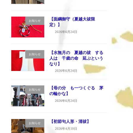
【面綱御守（夏越大祓限
お知らせ
定）】
2026年6月24日
【水無月の 夏越の祓 する
お知らせ
人は 千歳の命 延ぶという
なり】
2026年6月24日
【母の分 も一つくぐる 茅
お知らせ
の輪かな】
2026年6月24日
【初節句人形・清祓】
お知らせ
2026年4月10日