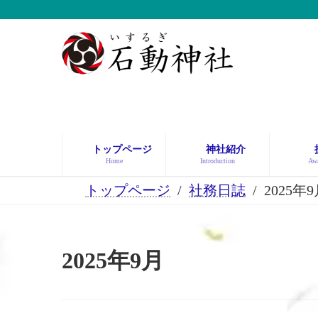
コ
ナ
ン
ビ
テ
ゲ
ン
ー
ツ
シ
へ
ョ
ス
ン
キ
に
ッ
移
トップページ
神社紹介
プ
動
Home
Introduction
Awa
トップページ
社務日誌
2025年
2025年9月