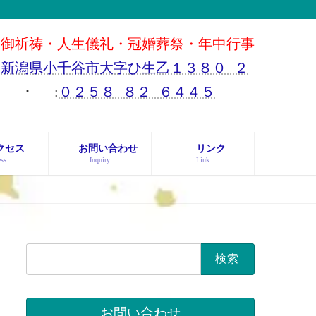
御祈祷・人生儀礼・冠婚葬祭・年中行事
新潟県小千谷市大字ひ生乙１３８０−２
･
:
０２５８−８２−６４４５
クセス
お問い合わせ
リンク
ss
Inquiry
Link
検
索:
お問い合わせ