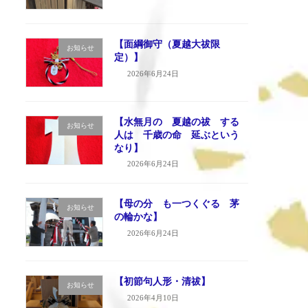
【面綱御守（夏越大祓限
お知らせ
定）】
2026年6月24日
【水無月の 夏越の祓 する
お知らせ
人は 千歳の命 延ぶという
なり】
2026年6月24日
【母の分 も一つくぐる 茅
お知らせ
の輪かな】
2026年6月24日
【初節句人形・清祓】
お知らせ
2026年4月10日