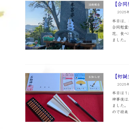
【合同
活動報告
2025
本日は、
合同慰霊
花、食べ
ました。 
【初誕
お知らせ
2025
本日は１
神事後は
ました。
ので将来を