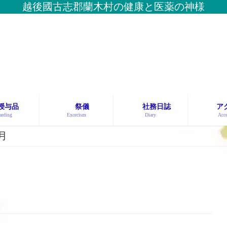
越後國古志郡蘭木村の健康と医薬の神様
授与品
祭儀
社務日誌
ア
rding
Exorcism
Diary
Acce
9月