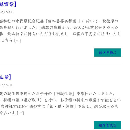
慰霊祭】
年9月24日
当神社の永代祭祀合祀墓「麻本呂婆奥都城 」に於いて、秋彼岸の
祭を執り行いました。 遺族の皆様から、故人が生前お好きだった
物、飲み物をお持ちいただきお供えし、御霊の平安をお祈りいたし
こちら […]
続きを読む
生祭】
年9月20日
歳の誕生日を迎えたお子様の「初誕生祭」を奉仕いたしました。
、将撰の儀（選び取り）を行い、お子様の将来の職業や才能を占い
 当神社ではお子様の前に「筆・扇・算盤」を出し、選び取ったも
占いま […]
続きを読む