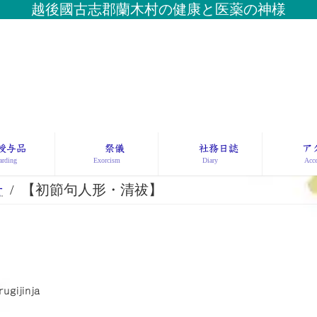
越後國古志郡蘭木村の健康と医薬の神様
授与品
祭儀
社務日誌
ア
rding
Exorcism
Diary
Acce
せ
【初節句人形・清祓】
rugijinja