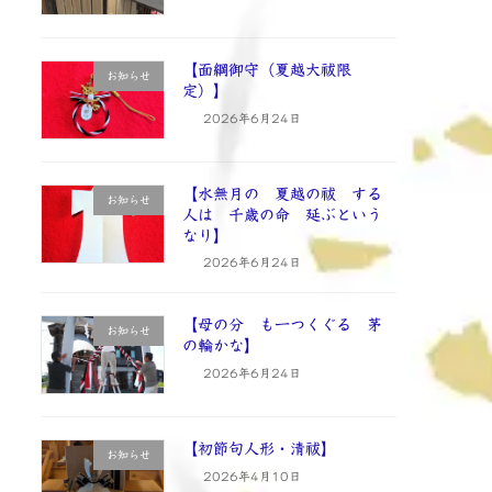
【面綱御守（夏越大祓限
お知らせ
定）】
2026年6月24日
【水無月の 夏越の祓 する
お知らせ
人は 千歳の命 延ぶという
なり】
2026年6月24日
【母の分 も一つくぐる 茅
お知らせ
の輪かな】
2026年6月24日
【初節句人形・清祓】
お知らせ
2026年4月10日