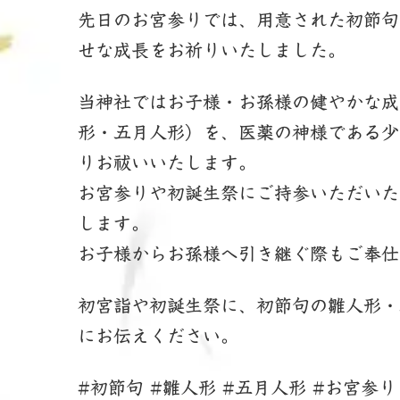
新
先日のお宮参りでは、用意された初節句
日
時
せな成長をお祈りいたしました。
:
当神社ではお子様・お孫様の健やかな成
形・五月人形）を、医薬の神様である少
りお祓いいたします。
お宮参りや初誕生祭にご持参いただいた
します。
お子様からお孫様へ引き継ぐ際もご奉仕
初宮詣や初誕生祭に、初節句の雛人形・
にお伝えください。
#初節句 #雛人形 #五月人形 #お宮参り