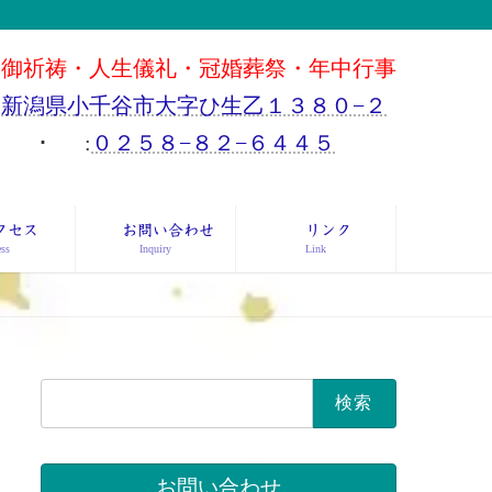
御祈祷・人生儀礼・冠婚葬祭・年中行事
新潟県小千谷市大字ひ生乙１３８０−２
･
:
０２５８−８２−６４４５
クセス
お問い合わせ
リンク
ss
Inquiry
Link
検
索:
お問い合わせ