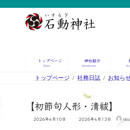
コ
ナ
ン
ビ
テ
ゲ
ン
ー
ツ
シ
へ
ョ
ス
ン
キ
に
ッ
移
トップページ
神社紹介
プ
動
Home
Introduction
Awa
トップページ
社務日誌
お知ら
【初節句人形・清祓】
最
2026年4月10日
2026年4月13日
isu
終
更