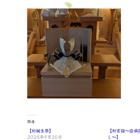
関連
【初誕生祭】
【初宮詣〜疫病
2025年9月20日
し〜】