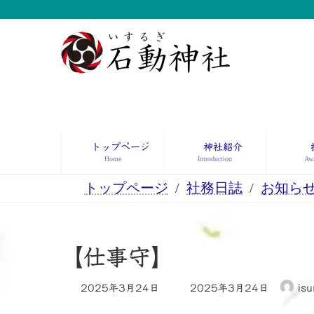
コ
ナ
ン
ビ
テ
ゲ
ン
ー
ツ
シ
へ
ョ
ス
ン
キ
に
ッ
移
トップページ
神社紹介
プ
動
Home
Introduction
Awa
トップページ
社務日誌
お知ら
【仕事守】
最
2025年3月24日
2025年3月24日
isu
終
更