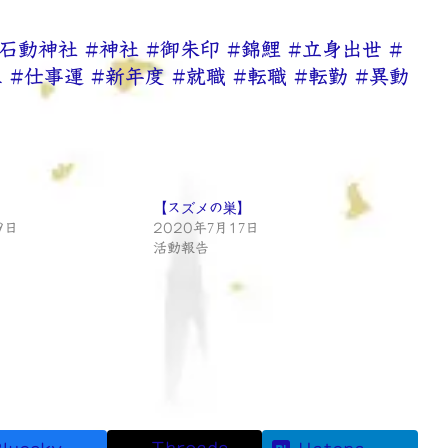
#石動神社
#神社
#御朱印
#錦鯉
#立身出世
#
上
#仕事運
#新年度
#就職
#転職
#転勤
#異動
【スズメの巣】
9日
2020年7月17日
活動報告