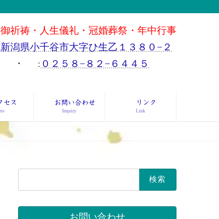
御祈祷・人生儀礼・冠婚葬祭・年中行事
新潟県小千谷市大字ひ生乙１３８０−２
･
:
０２５８−８２−６４４５
クセス
お問い合わせ
リンク
ss
Inquiry
Link
検
索:
お問い合わせ