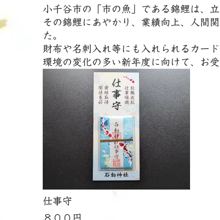
新
小千谷市の「市の魚」である錦鯉は、立
日
その錦鯉にあやかり、業績向上、人間関
時
た。
:
財布や名刺入れ等にも入れられるカード
環境の変化の多い新年度に向けて、お受
仕事守
８００円