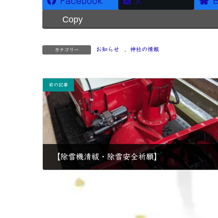
Facebook
X
B
Copy
お知らせ
、
神社の情報
カテゴリー
前の記事
【除雪機清祓・除雪安全祈願】
2024年12月22日