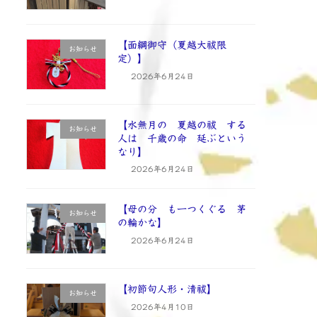
【面綱御守（夏越大祓限
お知らせ
定）】
2026年6月24日
【水無月の 夏越の祓 する
お知らせ
人は 千歳の命 延ぶという
なり】
2026年6月24日
【母の分 も一つくぐる 茅
お知らせ
の輪かな】
2026年6月24日
【初節句人形・清祓】
お知らせ
2026年4月10日