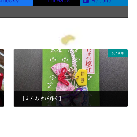
Threads
luesky
Hatena
次の記事
【えんむすび蝶守】
2025年4月24日