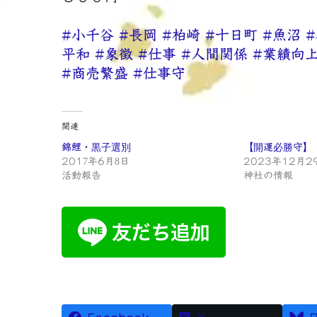
#小千谷
#長岡
#柏崎
#十日町
#魚沼
平和
#象徴
#仕事
#人間関係
#業績向
#商売繁盛
#仕事守
関連
錦鯉・黒子選別
【開運必勝守】
2017年6月8日
2023年12月2
活動報告
神社の情報