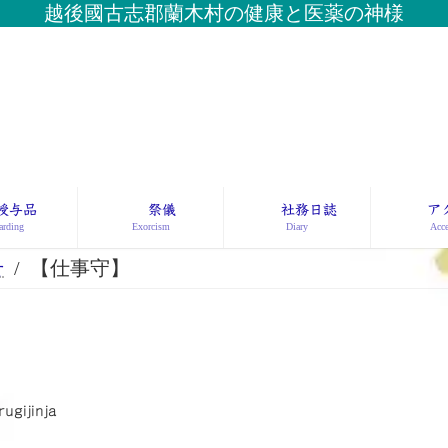
越後國古志郡蘭木村の健康と医薬の神様
授与品
祭儀
社務日誌
ア
rding
Exorcism
Diary
Acce
せ
【仕事守】
rugijinja