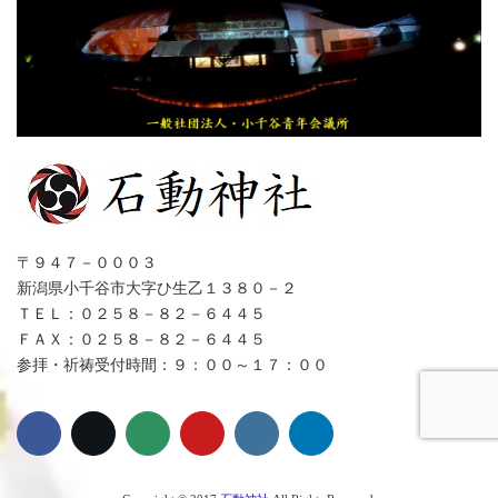
〒９４７－０００３
新潟県小千谷市大字ひ生乙１３８０－２
ＴＥＬ：０２５８－８２－６４４５
ＦＡＸ：０２５８－８２－６４４５
参拝・祈祷受付時間：９：００～１７：００