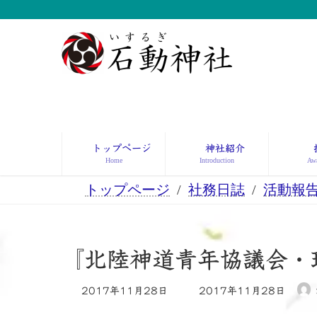
コ
ナ
ン
ビ
テ
ゲ
ン
ー
ツ
シ
へ
ョ
ス
ン
キ
に
ッ
移
トップページ
神社紹介
プ
動
Home
Introduction
Awa
トップページ
社務日誌
活動報
『北陸神道青年協議会
最
2017年11月28日
2017年11月28日
終
更