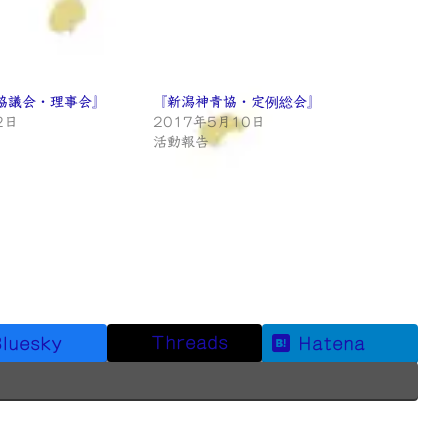
協議会・理事会』
『新潟神青協・定例総会』
2日
2017年5月10日
活動報告
Threads
luesky
Hatena