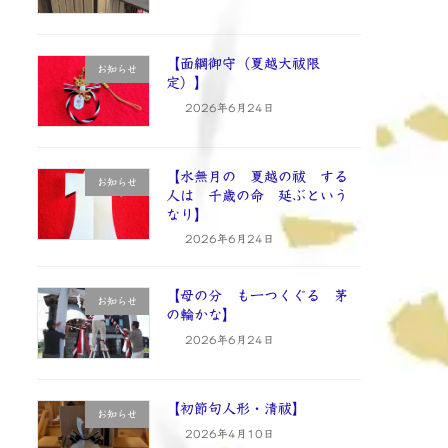
【面綱御守（夏越大祓限
お知らせ
定）】
2026年6月24日
【水無月の 夏越の祓 する
お知らせ
人は 千歳の命 延ぶという
なり】
2026年6月24日
【母の分 も一つくぐる 茅
お知らせ
の輪かな】
2026年6月24日
【初節句人形・清祓】
お知らせ
2026年4月10日