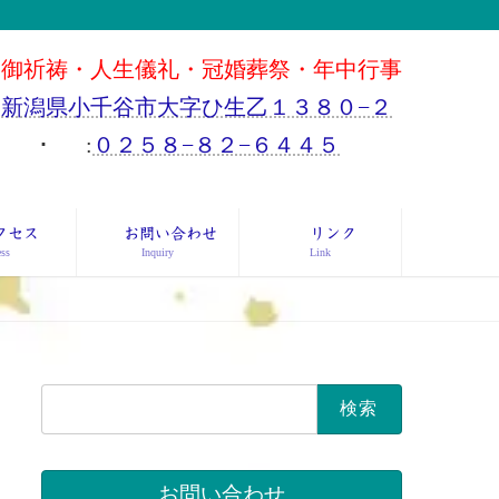
御祈祷・人生儀礼・冠婚葬祭・年中行事
新潟県小千谷市大字ひ生乙１３８０−２
･
:
０２５８−８２−６４４５
クセス
お問い合わせ
リンク
ss
Inquiry
Link
検
索:
お問い合わせ