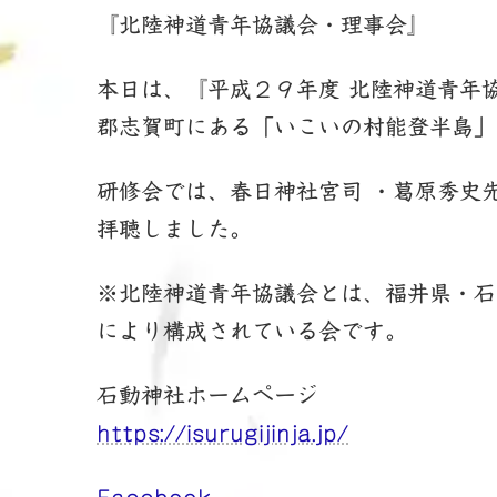
新
『北陸神道青年協議会・理事会』
日
時
:
本日は、『平成２９年度 北陸神道青年
郡志賀町にある「いこいの村能登半島」
研修会では、春日神社宮司 ・葛原秀史
拝聴しました。
※北陸神道青年協議会とは、福井県・石
により構成されている会です。
石動神社ホームページ
https://isurugijinja.jp/