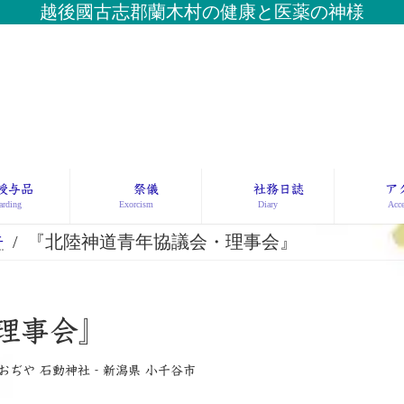
越後國古志郡蘭木村の健康と医薬の神様
授与品
祭儀
社務日誌
ア
rding
Exorcism
Diary
Acce
告
『北陸神道青年協議会・理事会』
・理事会』
おぢや 石動神社‐新潟県 小千谷市