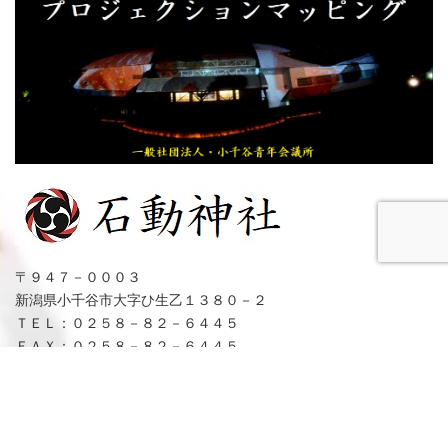
〒９４７－０００３
新潟県小千谷市大字ひ生乙１３８０－２
ＴＥＬ：０２５８－８２－６４４５
ＦＡＸ：０２５８－８２－６４４５
参拝・祈祷受付時間：９：００～１７：００