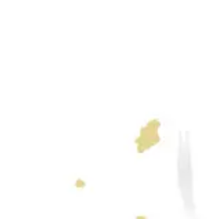
ペ
ー
ジ
送
り