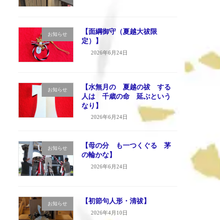
【面綱御守（夏越大祓限
お知らせ
定）】
2026年6月24日
【水無月の 夏越の祓 する
お知らせ
人は 千歳の命 延ぶという
なり】
2026年6月24日
【母の分 も一つくぐる 茅
お知らせ
の輪かな】
2026年6月24日
【初節句人形・清祓】
お知らせ
2026年4月10日