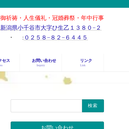
御祈祷・人生儀礼・冠婚葬祭・年中行事
新潟県小千谷市大字ひ生乙１３８０−２
･
:
０２５８−８２−６４４５
クセス
お問い合わせ
リンク
ss
Inquiry
Link
検
索:
お問い合わせ