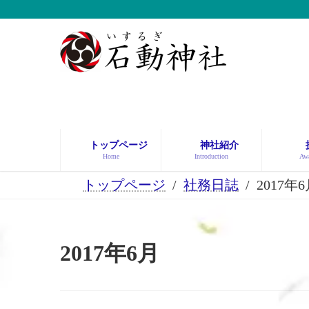
コ
ナ
ン
ビ
テ
ゲ
ン
ー
ツ
シ
へ
ョ
ス
ン
キ
に
ッ
移
トップページ
神社紹介
プ
動
Home
Introduction
Awa
トップページ
社務日誌
2017年
2017年6月