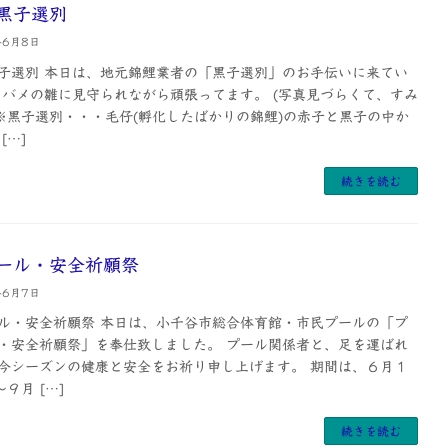
黒子選別
年6月8日
子選別 本日は、地元錦鯉業者の「黒子選別」のお手伝いに来てい
ツバメの雛に見守られながら頑張ってます。 (写真見づらくて、すみ
 ※黒子選別・・・毛仔(孵化したばかりの錦鯉)の赤子と黒子の中か
[…]
続きを読む
ール・安全祈願祭
年6月7日
ル・安全祈願祭 本日は、小千谷市総合体育館・市民プールの「プ
・安全祈願祭」を奉仕致しました。 プール関係者と、足を運ばれ
今シーズンの健康と安全をお祈り申し上げます。 期間は、６月１
～９月 […]
続きを読む