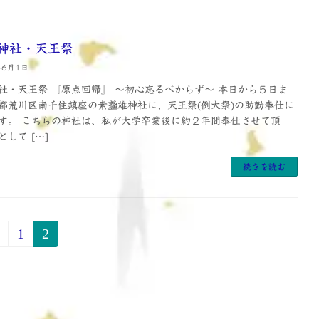
神社・天王祭
年6月1日
社・天王祭 『原点回帰』 ～初心忘るべからず～ 本日から５日ま
都荒川区南千住鎮座の素盞雄神社に、天王祭(例大祭)の助勤奉仕に
す。 こちらの神社は、私が大学卒業後に約２年間奉仕させて頂
して […]
続きを読む
1
2
固
固
定
定
ペ
ペ
ー
ー
ジ
ジ