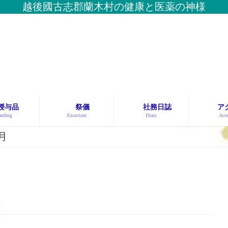
越後國古志郡蘭木村の健康と医薬の神様
授与品
祭儀
社務日誌
ア
rding
Exorcism
Diary
Acce
6月