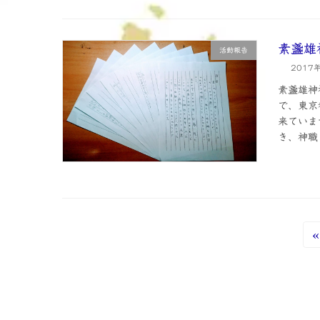
素盞雄
活動報告
2017
素盞雄神
で、東京
来ていま
き、神職と
«
投
稿
の