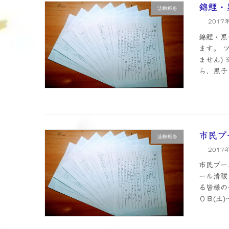
錦鯉・
活動報告
2017
錦鯉・黒
ます。 
ません)
ら、黒子 
市民プ
活動報告
2017
市民プー
ール清祓
る皆様の
０日(土)