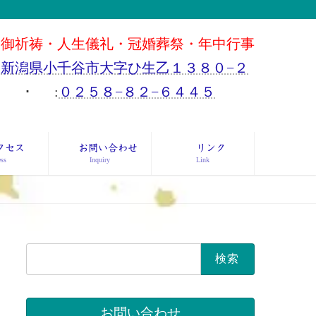
御祈祷・人生儀礼・冠婚葬祭・年中行事
新潟県小千谷市大字ひ生乙１３８０−２
･
:
０２５８−８２−６４４５
クセス
お問い合わせ
リンク
ss
Inquiry
Link
検
索:
お問い合わせ