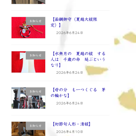
【面綱御守（夏越大祓限
お知らせ
定）】
2026年6月24日
【水無月の 夏越の祓 する
お知らせ
人は 千歳の命 延ぶという
なり】
2026年6月24日
【母の分 も一つくぐる 茅
お知らせ
の輪かな】
2026年6月24日
【初節句人形・清祓】
お知らせ
2026年4月10日