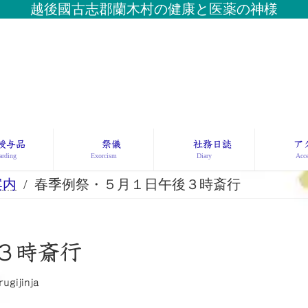
越後國古志郡蘭木村の健康と医薬の神様
授与品
祭儀
社務日誌
ア
rding
Exorcism
Diary
Acce
案内
春季例祭・５月１日午後３時斎行
３時斎行
rugijinja