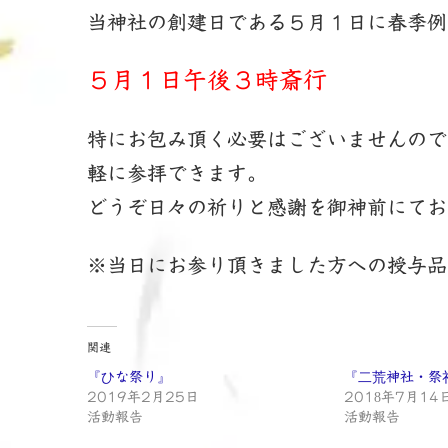
新
当神社の創建日である５月１日に春季例
日
時
:
５月１日午後３時斎行
特にお包み頂く必要はございませんので
軽に参拝できます。
どうぞ日々の祈りと感謝を御神前にてお
※当日にお参り頂きました方への授与品
関連
『ひな祭り』
『二荒神社・祭
2019年2月25日
2018年7月14
活動報告
活動報告