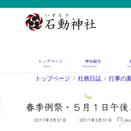
コ
ナ
ン
ビ
テ
ゲ
ン
ー
ツ
シ
へ
ョ
ス
ン
キ
に
ッ
移
トップページ
神社紹介
プ
動
Home
Introduction
Awa
トップページ
社務日誌
行事の
春季例祭・５月１日午後
最
2017年3月31日
2017年3月31日
isu
終
更