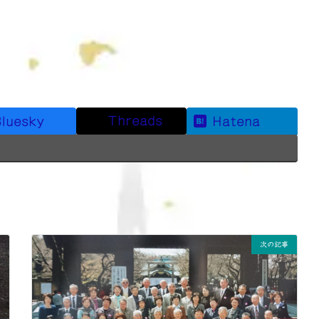
Threads
luesky
Hatena
次の記事