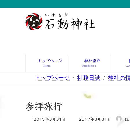
コ
ナ
ン
ビ
テ
ゲ
ン
ー
ツ
シ
へ
ョ
ス
ン
キ
に
ッ
移
トップページ
神社紹介
プ
動
Home
Introduction
Awa
トップページ
社務日誌
神社の
参拝旅行
最
2017年3月31日
2017年3月31日
isu
終
更