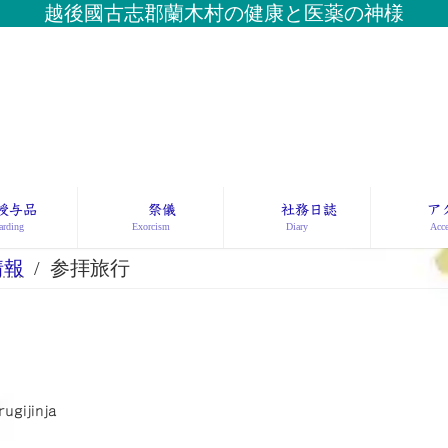
越後國古志郡蘭木村の健康と医薬の神様
授与品
祭儀
社務日誌
ア
rding
Exorcism
Diary
Acce
情報
参拝旅行
rugijinja