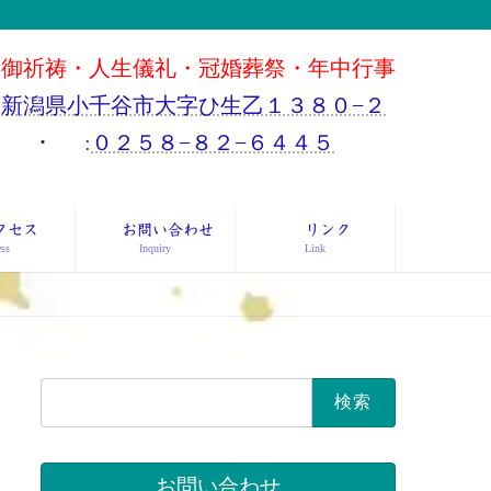
御祈祷・人生儀礼・冠婚葬祭・年中行事
新潟県小千谷市大字ひ生乙１３８０−２
･
:
０２５８−８２−６４４５
クセス
お問い合わせ
リンク
ss
Inquiry
Link
検
索:
お問い合わせ