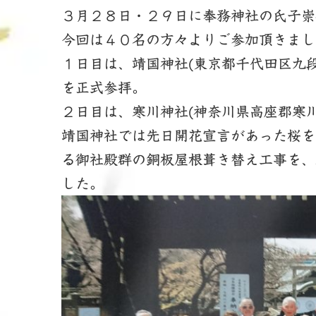
新
３月２８日・２９日に奉務神社の氏子崇
日
時
今回は４０名の方々よりご参加頂きまし
:
１日目は、靖国神社(東京都千代田区九段
を正式参拝。
２日目は、寒川神社(神奈川県高座郡寒
靖国神社では先日開花宣言があった桜を
る御社殿群の銅板屋根葺き替え工事を、
した。