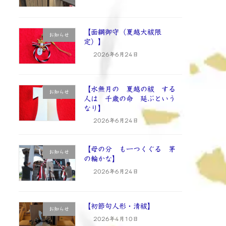
【面綱御守（夏越大祓限
お知らせ
定）】
2026年6月24日
【水無月の 夏越の祓 する
お知らせ
人は 千歳の命 延ぶという
なり】
2026年6月24日
【母の分 も一つくぐる 茅
お知らせ
の輪かな】
2026年6月24日
【初節句人形・清祓】
お知らせ
2026年4月10日