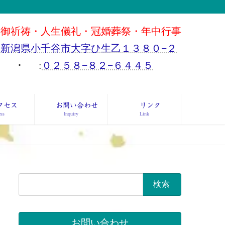
御祈祷・人生儀礼・冠婚葬祭・年中行事
新潟県小千谷市大字ひ生乙１３８０−２
･
:
０２５８−８２−６４４５
クセス
お問い合わせ
リンク
ss
Inquiry
Link
検
索:
お問い合わせ