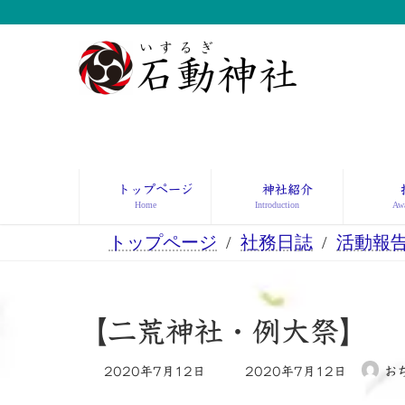
コ
ナ
ン
ビ
テ
ゲ
ン
ー
ツ
シ
へ
ョ
ス
ン
キ
に
ッ
移
トップページ
神社紹介
プ
動
Home
Introduction
Awa
トップページ
社務日誌
活動報
【二荒神社・例大祭】
最
2020年7月12日
2020年7月12日
お
終
更