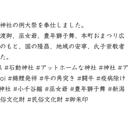
神社の例大祭を奉仕しました。
渡御、巫女爺、豊年獅子舞、本町おまつり広
のもと、国の隆昌、地域の安寧、氏子崇敬者
た。
新潟県 #石動神社 #アットホームな神社 #神社 #ア
igoi #錦鯉発祥 #牛の角突き #闘牛 #疫病除け
神社 #小千谷縮 #巫女爺 #豊年獅子舞 #新潟
俗文化財 #民俗文化財 #御朱印