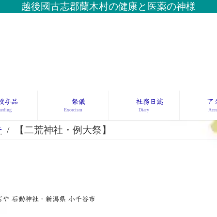
越後國古志郡蘭木村の健康と医薬の神様
授与品
祭儀
社務日誌
ア
rding
Exorcism
Diary
Acce
告
【二荒神社・例大祭】
ぢや 石動神社‐新潟県 小千谷市