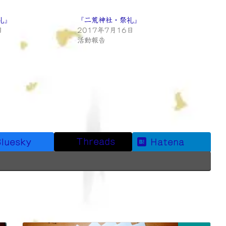
礼』
『二荒神社・祭礼』
日
2017年7月16日
活動報告
Threads
luesky
Hatena