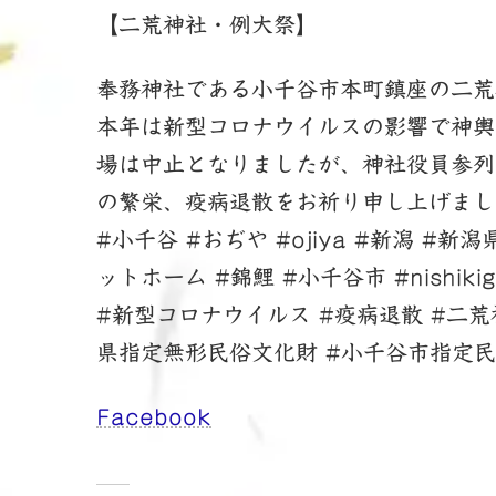
新
【二荒神社・例大祭】
日
時
:
奉務神社である小千谷市本町鎮座の二荒
本年は新型コロナウイルスの影響で神輿
場は中止となりましたが、神社役員参列
の繁栄、疫病退散をお祈り申し上げまし
#小千谷 #おぢや #ojiya #新潟 #
ットホーム #錦鯉 #小千谷市 #nishik
#新型コロナウイルス #疫病退散 #二荒
県指定無形民俗文化財 #小千谷市指定民
Facebook