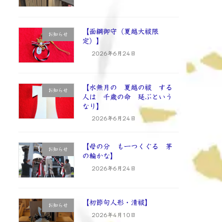
【面綱御守（夏越大祓限
お知らせ
定）】
2026年6月24日
【水無月の 夏越の祓 する
お知らせ
人は 千歳の命 延ぶという
なり】
2026年6月24日
【母の分 も一つくぐる 茅
お知らせ
の輪かな】
2026年6月24日
【初節句人形・清祓】
お知らせ
2026年4月10日