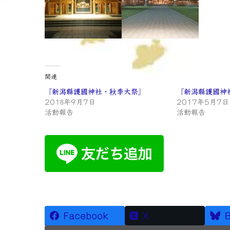
関連
『新潟縣護國神社・秋季大祭』
『新潟縣護國神
2018年9月7日
2017年5月7日
活動報告
活動報告
Facebook
X
B