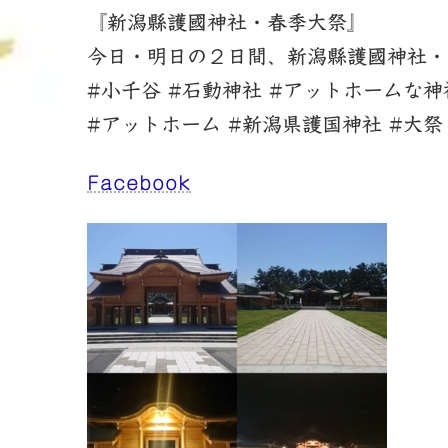
新
『新潟縣護國神社・春季大祭』
日
時
今日・明日の２日間、新潟縣護國神社・
:
#小千谷 #石動神社 #アットホームな神
#アットホーム #新潟県護国神社 #大祭
Facebook