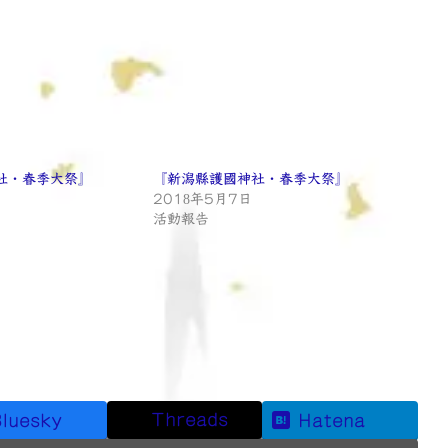
社・春季大祭』
『新潟縣護國神社・春季大祭』
2018年5月7日
活動報告
Threads
luesky
Hatena