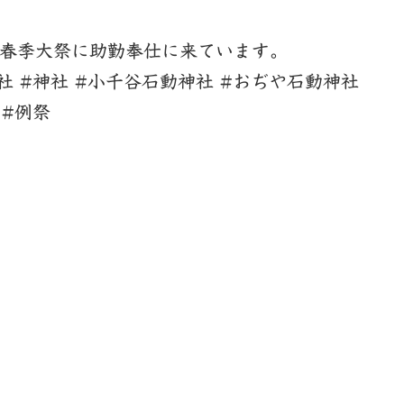
春季大祭に助勤奉仕に来ています。
社 #神社 #小千谷石動神社 #おぢや石動神社
 #例祭