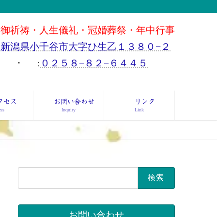
御祈祷・人生儀礼・冠婚葬祭・年中行事
新潟県小千谷市大字ひ生乙１３８０−２
･
:
０２５８−８２−６４４５
クセス
お問い合わせ
リンク
ss
Inquiry
Link
検
索:
お問い合わせ