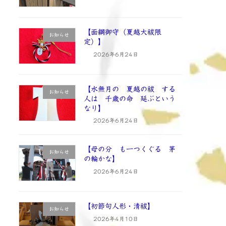
【面綱御守（夏越大祓限
お知らせ
定）】
2026年6月24日
【水無月の 夏越の祓 する
お知らせ
人は 千歳の命 延ぶという
なり】
2026年6月24日
【母の分 も一つくぐる 茅
お知らせ
の輪かな】
2026年6月24日
【初節句人形・清祓】
お知らせ
2026年4月10日