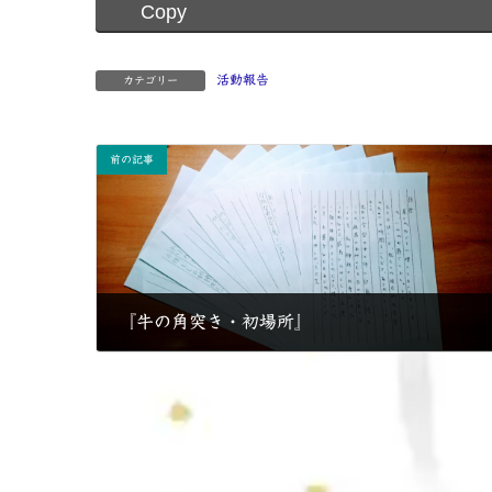
Copy
活動報告
カテゴリー
前の記事
『牛の角突き・初場所』
2019年5月3日