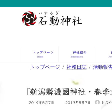
コ
ナ
ン
ビ
テ
ゲ
ン
ー
ツ
シ
へ
ョ
ス
ン
キ
に
ッ
移
トップページ
神社紹介
プ
動
Home
Introduction
Awa
トップページ
社務日誌
活動報
『新潟縣護國神社・春
最
2019年5月7日
2019年5月7日
おぢや
終
更