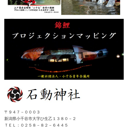
〒９４７－０００３
新潟県小千谷市大字ひ生乙１３８０－２
ＴＥＬ：０２５８－８２－６４４５