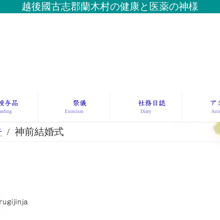
越後國古志郡蘭木村の健康と医薬の神様
授与品
祭儀
社務日誌
ア
rding
Exorcism
Diary
Acce
告
神前結婚式
rugijinja