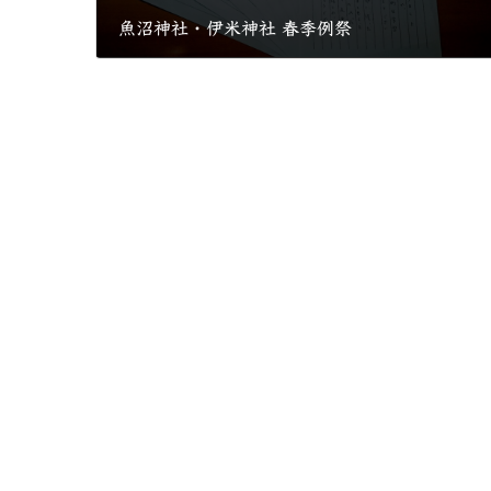
魚沼神社・伊米神社 春季例祭
2017年4月2日