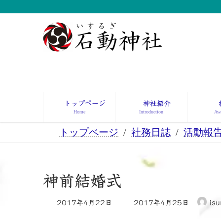
コ
ナ
ン
ビ
テ
ゲ
ン
ー
ツ
シ
へ
ョ
ス
ン
キ
に
ッ
移
トップページ
神社紹介
プ
動
Home
Introduction
Awa
トップページ
社務日誌
活動報
神前結婚式
最
2017年4月22日
2017年4月25日
isu
終
更