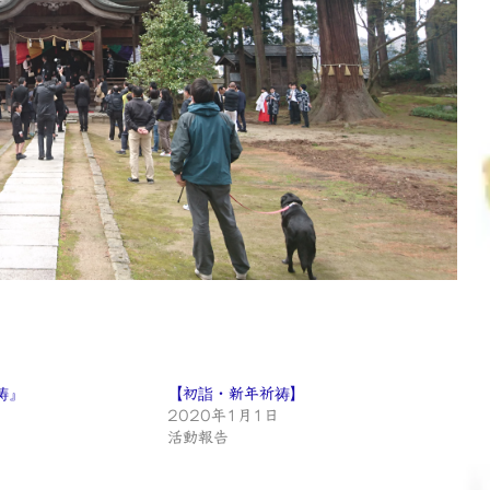
祷』
【初詣・新年祈祷】
2020年1月1日
活動報告