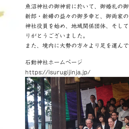
新
魚沼神社の御神前に於いて、御婚礼の御
日
時
新郎・新婦の益々の御多幸と、御両家の
:
神社役員を始め、地域関係団体、そして
りがとうございました。
また、境内に大勢の方々より足を運んで
石動神社ホームページ
https://isurugijinja.jp/