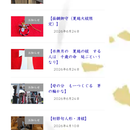
【面綱御守（夏越大祓限
お知らせ
定）】
2026年6月24日
【水無月の 夏越の祓 する
お知らせ
人は 千歳の命 延ぶという
なり】
2026年6月24日
【母の分 も一つくぐる 茅
お知らせ
の輪かな】
2026年6月24日
【初節句人形・清祓】
お知らせ
2026年4月10日