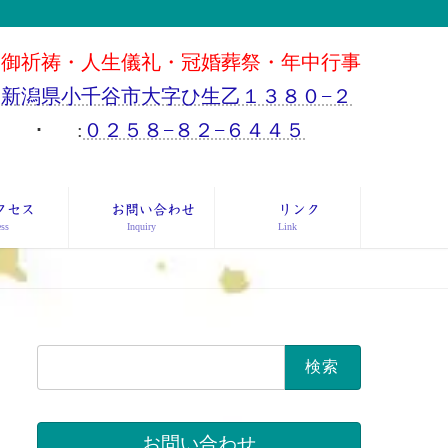
御祈祷・人生儀礼・冠婚葬祭・年中行事
新潟県小千谷市大字ひ生乙１３８０−２
･
:
０２５８−８２−６４４５
クセス
お問い合わせ
リンク
ss
Inquiry
Link
検
索:
お問い合わせ