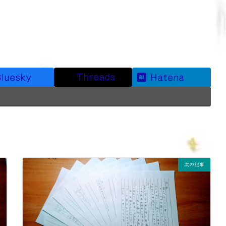
Threads
luesky
Hatena
次の記事