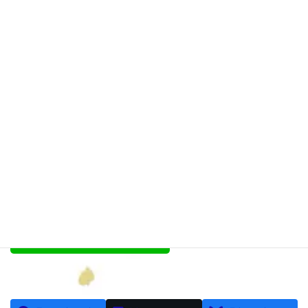
神前結婚式
小千谷・石動神社・社務所・授
与所・社殿・神前結婚式
最
2017年12月9日
2017年12月9日
isurugijinja
終
更
新
日
時
: