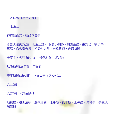
年中行事
茅の輪（夏越大祓）
七五三
神前結婚式・結婚奉告祭
碁盤の儀(初宮詣・七五三詣)・お食い初め・初誕生祭・虫封じ・勧学祭・十
三詣・命名奉告祭・初節句人形・合格祈願・必勝祈願
干支壷・火打石(切火)・形代祈願(厄除 等)
厄除祈願(厄年表・年祝表)
安産祈願(戌の日)・マタニティアルバム
六三除け
八方除け・方位除け
地鎮祭・竣工清祓・解体清祓・埋井祭・伐木祭・上棟祭・昇神祭・事故現
場清祓