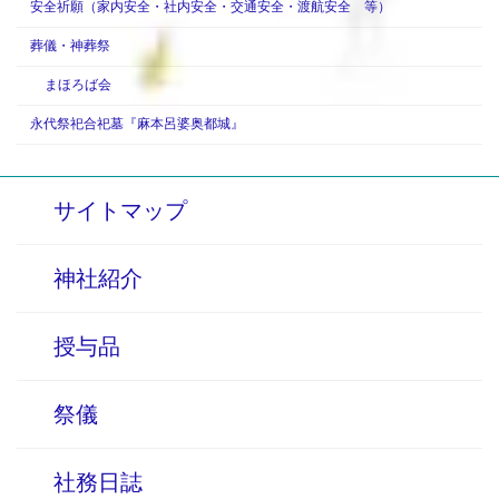
安全祈願（家内安全・社内安全・交通安全・渡航安全 等）
葬儀・神葬祭
まほろば会
永代祭祀合祀墓『麻本呂婆奥都城』
サイトマップ
神社紹介
授与品
祭儀
社務日誌