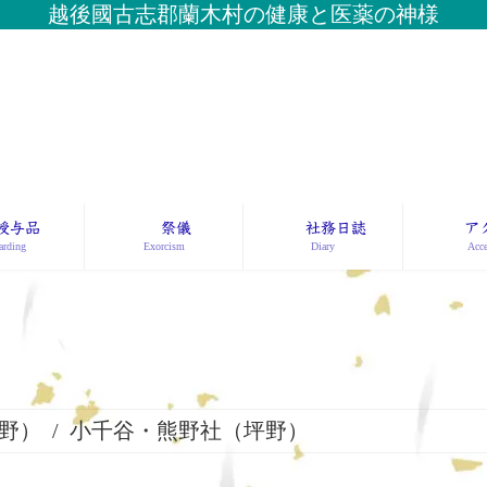
越後國古志郡蘭木村の健康と医薬の神様
授与品
祭儀
社務日誌
ア
rding
Exorcism
Diary
Acce
メディア
野）
小千谷・熊野社（坪野）