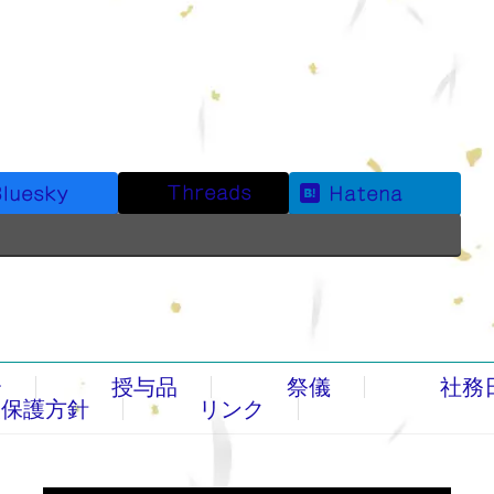
Threads
luesky
Hatena
介
授与品
祭儀
社務
報保護方針
リンク