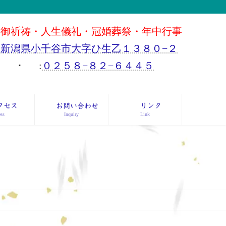
御祈祷・人生儀礼・冠婚葬祭・年中行事
新潟県小千谷市大字ひ生乙１３８０−２
･
:
０２５８−８２−６４４５
クセス
お問い合わせ
リンク
ss
Inquiry
Link