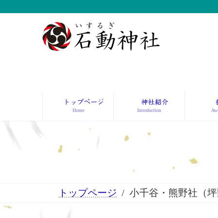
コ
ナ
ン
ビ
テ
ゲ
ン
ー
ツ
シ
へ
ョ
ス
ン
キ
に
ッ
移
トップページ
神社紹介
プ
動
Home
Introduction
Awa
トップページ
小千谷・熊野社（坪