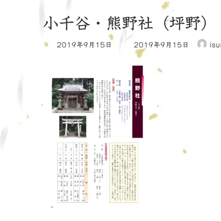
小千谷・熊野社（坪野）
最
2019年9月15日
2019年9月15日
isu
終
更
新
日
時
: