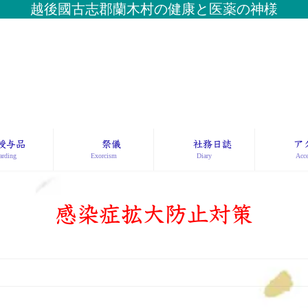
越後國古志郡蘭木村の健康と医薬の神様
授与品
祭儀
社務日誌
ア
rding
Exorcism
Diary
Acce
感染症拡大防止対策