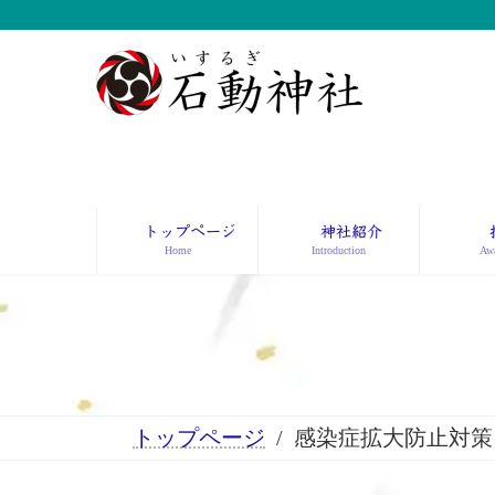
コ
ナ
ン
ビ
テ
ゲ
ン
ー
ツ
シ
へ
ョ
ス
ン
キ
に
ッ
移
トップページ
神社紹介
プ
動
Home
Introduction
Awa
トップページ
感染症拡大防止対策