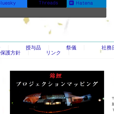
Threads
luesky
Hatena
介
授与品
祭儀
社務
報保護方針
リンク