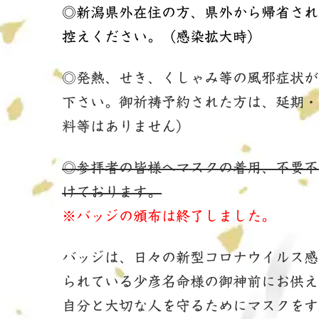
◎新潟県外在住の方、県外から帰省され
控えください。（感染拡大時）
◎発熱、せき、くしゃみ等の風邪症状が
下さい。御祈祷予約された方は、延期・
料等はありません）
◎参拝者の皆様へマスクの着用、不要不
けております。
※バッジの頒布は終了しました。
バッジは、日々の新型コロナウイルス感
られている少彦名命様の御神前にお供え
自分と大切な人を守るためにマスクをす