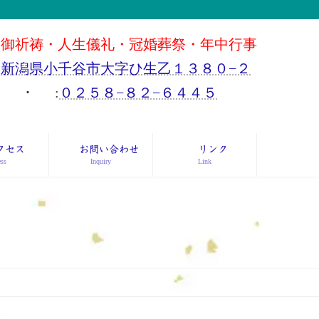
御祈祷・人生儀礼・冠婚葬祭・年中行事
新潟県小千谷市大字ひ生乙１３８０−２
･
:
０２５８−８２−６４４５
クセス
お問い合わせ
リンク
ss
Inquiry
Link