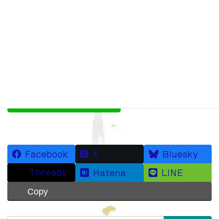
最
2017年11月26日
2017年11月26日
isurugijinja
終
更
新
日
時
:
Facebook
X
Bluesky
Threads
Hatena
LINE
Copy