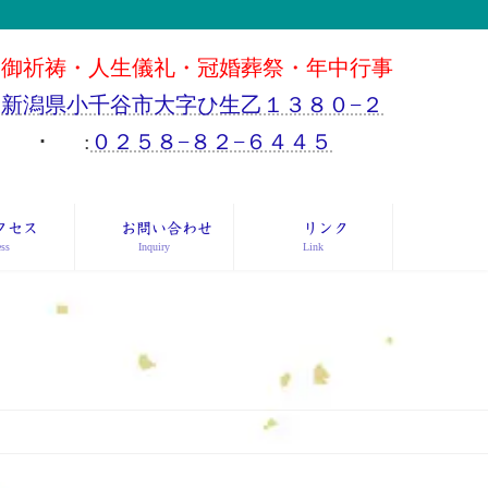
御祈祷・人生儀礼・冠婚葬祭・年中行事
新潟県小千谷市大字ひ生乙１３８０−２
･
:
０２５８−８２−６４４５
クセス
お問い合わせ
リンク
ss
Inquiry
Link