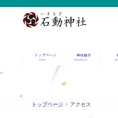
コ
ナ
ン
ビ
テ
ゲ
ン
ー
ツ
シ
へ
ョ
ス
ン
キ
に
ッ
移
トップページ
神社紹介
プ
動
Home
Introduction
Awa
トップページ
アクセス