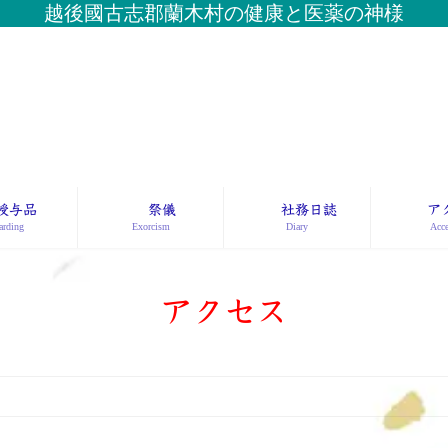
越後國古志郡蘭木村の健康と医薬の神様
授与品
祭儀
社務日誌
ア
rding
Exorcism
Diary
Acce
アクセス