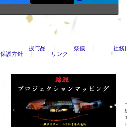
介
授与品
祭儀
社務
報保護方針
リンク