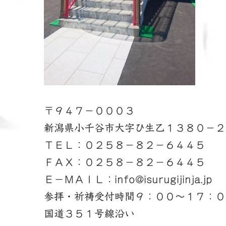
〒９４７－０００３
新潟県小千谷市大字ひ生乙１３８０－２
ＴＥＬ：０２５８－８２－６４４５
ＦＡＸ：０２５８－８２－６４４５
Ｅ－ＭＡＩＬ：info@isurugijinja.jp
参拝・祈祷受付時間９：００～１７：０
国道３５１号線沿い